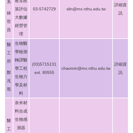
教育政
系
詳細資
策評估
03-5742729
slin@mx.nthu.edu.tw
林
訊
大數據
世
經營管
昌
理
生物醫
醫
學檢測
工
轉譯醫
所
(03)5715131
詳細資
學工程
chaomin@mx.nthu.edu.tw
鄭
ext. 80555
訊
生物力
兆
學及材
珉
料
奈米材
料合成
生物感
醫
測器
工