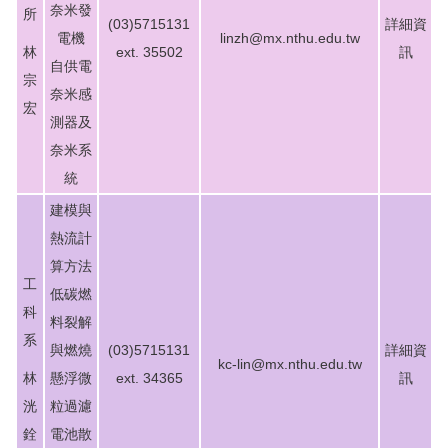
奈米發
所
(03)5715131
詳細資
電機
linzh@mx.nthu.edu.tw
林
ext. 35502
訊
自供電
宗
奈米感
宏
測器及
奈米系
統
建模與
熱流計
算方法
工
低碳燃
科
料裂解
系
與燃燒
(03)5715131
詳細資
kc-lin@mx.nthu.edu.tw
林
懸浮微
ext. 34365
訊
洸
粒過濾
銓
電池散