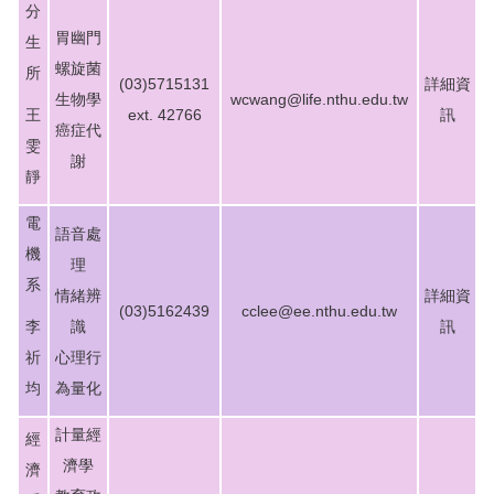
分
活動報導
胃幽門
生
招生資訊
螺旋菌
所
(03)5715131
詳細資
生物學
wcwang@life.nthu.edu.tw
相關表單
王
ext. 42766
訊
癌症代
雯
常見問題
謝
靜
空間借用
電
語音處
聯絡資訊
機
理
系
碩士學位學程
情緒辨
詳細資
(03)5162439
cclee@ee.nthu.edu.tw
李
識
訊
IPHD學生活動照片
祈
心理行
均
為量化
計量經
經
濟學
濟