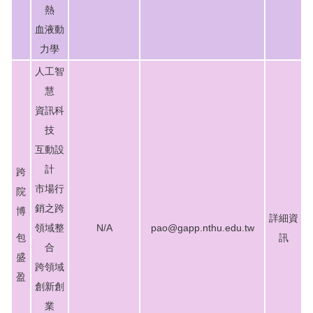
熱
血液動
力學
人工智
慧
資訊科
技
互動設
計
跨
市場行
院
銷之跨
博
詳細資
領域整
N/A
pao@gapp.nthu.edu.tw
包
訊
合
盛
跨領域
盈
創新創
業