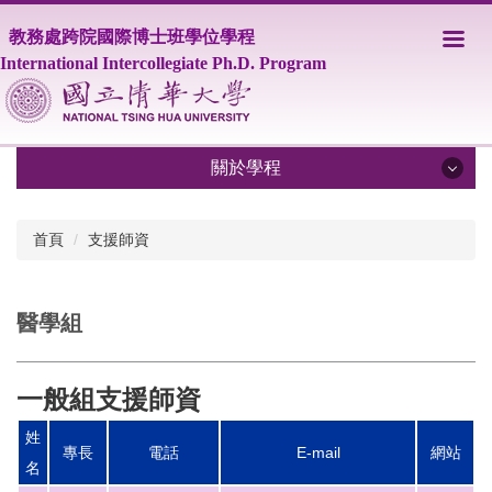
跳
教務處跨院國際博士班學位學程
到
主
International Intercollegiate Ph.D. Program
要
內
容
區
關於學程
關於學程
首頁
支援師資
IPHD學程簡介
醫學組
學程師資
課程資訊
一般組支援師資
修業相關規定
姓
專長
電話
E-mail
網站
學生事務
名