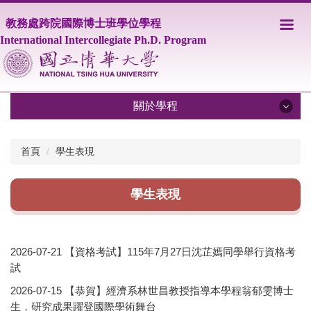
跳
教務處跨院國際博士班學位學程
到
主
International Intercollegiate Ph.D. Program
要
內
容
區
關於學程
關於學程
首頁
學生表現
IPHD學程簡介
學生表現
學程師資
課程資訊
2026-07-21
【資格考試】115年7月27日沈芷嫣同學舉行資格考
修業相關規定
試
2026-07-15
【恭賀】經濟系林世昌教授指導本學程翁郁雯博士
學生事務
生，研究成果躍登國際學術舞台