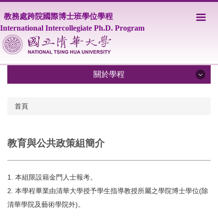
跳
教務處跨院國際博士班學位學程
到
主
International Intercollegiate Ph.D. Program
要
內
容
區
關於學程
關於學程
首頁
IPHD學程簡介
教育與公共政策組簡介
學程師資
課程資訊
1. 本組限設籍金門人士報考。
修業相關規定
2. 本學程畢業由清華大學授予學生指導教授所屬之學院博士學位(除
清華學院及藝術學院外)。
學生事務