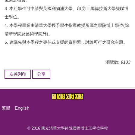
風采之機會。
活動報導
3. 本組學生可申請與英國利物浦大學、印度IIT馬德拉斯大學雙聯博
士學位。
招生資訊
4. 本學程畢業由清華大學授予學生指導教授所屬之學院博士學位(除
相關表單
清華學院及藝術學院外)。
5. 建議先與本學程之專任或支援師資聯繫，討論可行之研究主題。
常見問題
空間借用
瀏覽數:
9133
聯絡資訊
友善列印
分享
碩士學位學程
IPHD學生活動照片
繁體
English
© 2016 國立清華大學跨院國際博士班學位學程