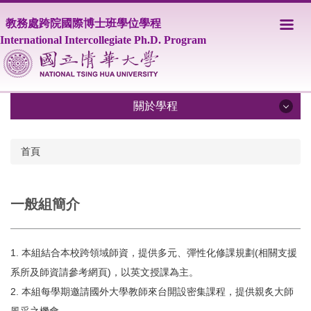
跳
教務處跨院國際博士班學位學程
到
主
International Intercollegiate Ph.D. Program
要
內
容
區
關於學程
關於學程
首頁
IPHD學程簡介
一般組簡介
學程師資
課程資訊
1. 本組結合本校跨領域師資，提供多元、彈性化修課規劃(相關支援
修業相關規定
系所及師資請參考網頁)，以英文授課為主。
2. 本組每學期邀請國外大學教師來台開設密集課程，提供親炙大師
學生事務