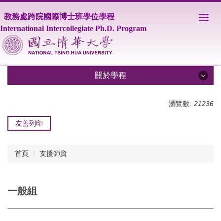
跳
教務處跨院國際博士班學位學程
到
主
International Intercollegiate Ph.D. Program
要
內
容
區
關於學程
關於學程
瀏覽數:
21236
友善列印
分享
IPHD學程簡介
學程師資
首頁
支援師資
課程資訊
修業相關規定
一般組
學生事務