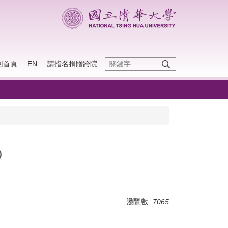
回首頁
EN
請指名捐贈跨院
）
瀏覽數:
7065