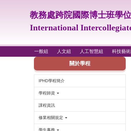
跳
到
教務處跨院國際博士班學
主
要
International Intercollegia
內
容
區
一般組
人文組
人工智慧組
科技藝術
關於學程
IPHD學程簡介
學程師資
課程資訊
修業相關規定
學生事務