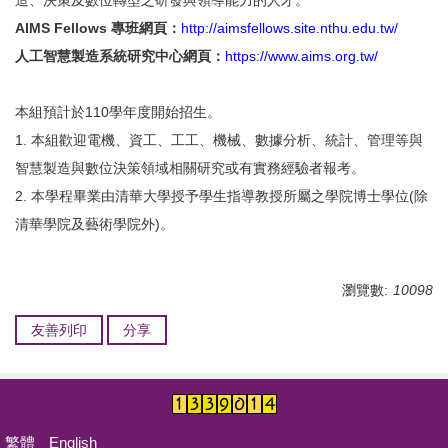
造、決策及數位轉型之研發與領導能力的人才。
活動報導
AIMS Fellows 專班網頁：
http://aimsfellows.site.nthu.edu.tw/
人工智慧製造系統研究中心網頁：
https://www.aims.org.tw/
招生資訊
相關表單
本組預計於110學年度開始招生。
1. 本組歡迎電機、資工、工工、機械、數據分析、統計、管理等與
常見問題
智慧製造與數位決策領域相關研究或有實務經驗者報考。
空間借用
2. 本學程畢業由清華大學授予學生指導教授所屬之學院博士學位(除
清華學院及藝術學院外)。
聯絡資訊
碩士學位學程
瀏覽數:
10098
IPHD學生活動照片
友善列印
分享
繁體
English