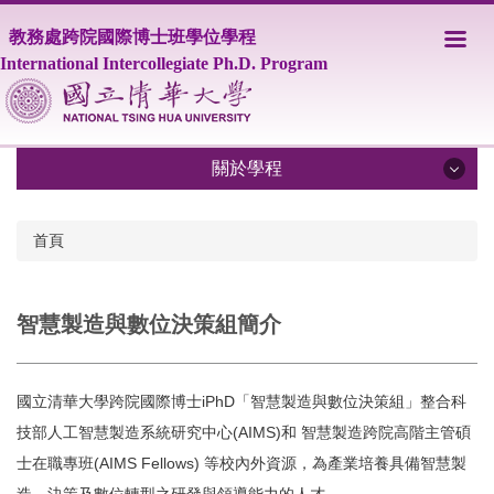
跳
教務處跨院國際博士班學位學程
到
主
International Intercollegiate Ph.D. Program
要
內
容
區
關於學程
關於學程
首頁
IPHD學程簡介
智慧製造與數位決策組簡介
學程師資
課程資訊
國立清華大學跨院國際博士iPhD「智慧製造與數位決策組」整合科
修業相關規定
技部人工智慧製造系統研究中心(AIMS)和 智慧製造跨院高階主管碩
士在職專班(AIMS Fellows) 等校內外資源，為產業培養具備智慧製
學生事務