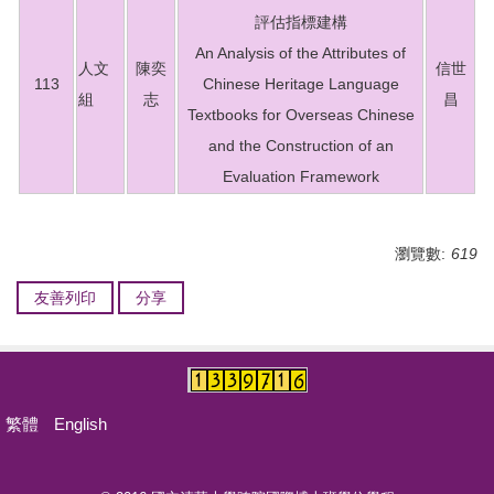
活動報導
評估指標建構
An Analysis of the Attributes of
招生資訊
人文
陳奕
信世
113
Chinese Heritage Language
組
志
昌
相關表單
Textbooks for Overseas Chinese
and the Construction of an
常見問題
Evaluation Framework
空間借用
聯絡資訊
瀏覽數:
619
碩士學位學程
友善列印
分享
IPHD學生活動照片
繁體
English