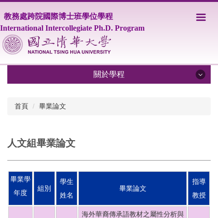
跳
教務處跨院國際博士班學位學程
到
主
International Intercollegiate Ph.D. Program
要
內
容
區
關於學程
關於學程
首頁
畢業論文
IPHD學程簡介
人文組畢業論文
學程師資
課程資訊
畢業學
學生
指導
修業相關規定
組別
畢業論文
年度
姓名
教授
學生事務
海外華裔傳承語教材之屬性分析與