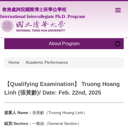
Jump
教務處跨院國際博士班學位學程
to
the
International Intercollegiate Ph.D. Program
main
content
block
About Program
About Program
Home
Academic Performance
Program Overview
【Qualifying Examination】 Truong Hoang
Core Faculty
Linh (張黃齡)/ Date: Feb. 22nd, 2025
Supporting Faculty
Courses
提案人 Name：
張黃齡（Truong Hoang Linh）
Scholarship
組別 Section：
一般組（General Section）