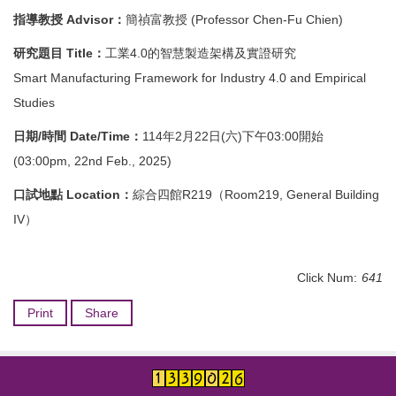
Degree Requirement
指導教授 Advisor：
簡禎富教授 (Professor Chen-Fu Chien)
Degree Examination Procedures
研究題目 Title：
工業4.0的智慧製造架構及實證研究
Smart Manufacturing Framework for Industry 4.0 and Empirical
Admission
Studies
Form
日期/時間 Date/Time：
114年2月22日(六)下午03:00開始
(03:00pm, 22nd Feb., 2025)
Student Affairs
口試地點 Location：
綜合四館R219（Room219, General Building
FAQ
IV）
Contact us
International Intercollegiate Master Program
Click Num:
641
Photo Album
Print
Share