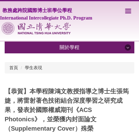
跳
教務處跨院國際博士班學位學程
到
主
International Intercollegiate Ph.D. Program
要
內
容
區
關於學程
關於學程
首頁
學生表現
IPHD學程簡介
【恭賀】本學程陳鴻文教授指導之博士生張筠
學程師資
婕，將雷射著色技術結合深度學習之研究成
課程資訊
果，發表於國際權威期刊《ACS
修業相關規定
Photonics》，並榮獲內封面論文
（Supplementary Cover）殊榮
學生事務